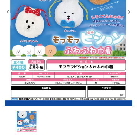
レンタル
景品・玩具・文具
販促用カプセルトイ
よくあるご質問
ご利用ガイド
06-6282-7659