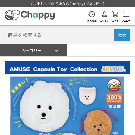
カプセルトイの通販ならChappy（チャッピー）
購入履歴
ログイン
カート
メニュー
検索
カテゴリー
入荷スケジュール
ログイン
会員登録
入荷スケジュールをチェック
カプセルトイマシン本体
カプセルトイ
販促用空カプセル