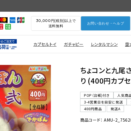
30,000円(税別)以上で
お問い合わせ・ヘルプ
送料無料
カプセルトイ
ガチャピー
レンタルマシン
空
ちょコンと九尾
り (400円カプセ
POP（台紙)付き
人気商
3-4営業日を目安に発送
400円商品
発送A
商品コード： AMU-2_7562