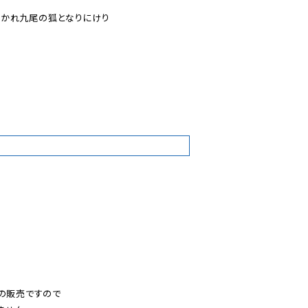
かれ九尾の狐となりにけり

2
の販売ですので
