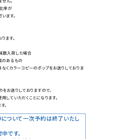
せん。

比率が

います。

ります。

減数入荷した場合

載のあるもの

はなくカラーコピーのポップをお送りしておりま
のをお送りしておりますので、

用していただくことになります。

す。
りについて
一次予約は終了いたし
中です。