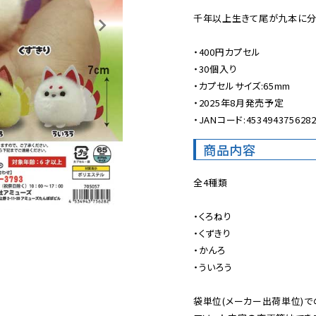
千年以上生きて尾が九本に分
・400円カプセル

・30個入り

・カプセルサイズ:65mm

・2025年8月発売予定

・JANコード:453494375628
商品内容
全4種類

・くろねり

・くずきり

・かんろ

・ういろう

袋単位(メーカー出荷単位)で