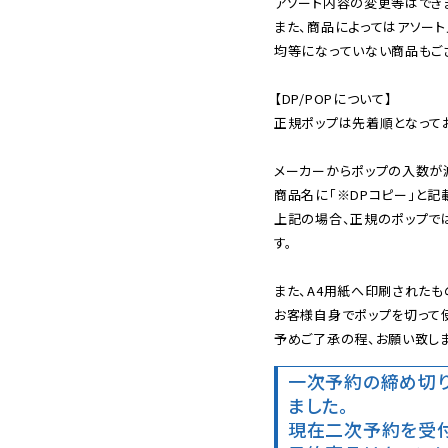
アソート内容の変更等はできま
また、商品によってはアソート
均等になっていない商品もござ
【DP/POPについて】

正規ポップは先着順となってお
メーカーからポップの入数が
商品名に「※DPコピー」と記
上記の場合、正規のポップで
す。

また、A4用紙へ印刷されたも
お客様自身でポップを切って使
予めご了承の程、お願い致しま
一次予約の締め切
ました。
現在二次予約を受付