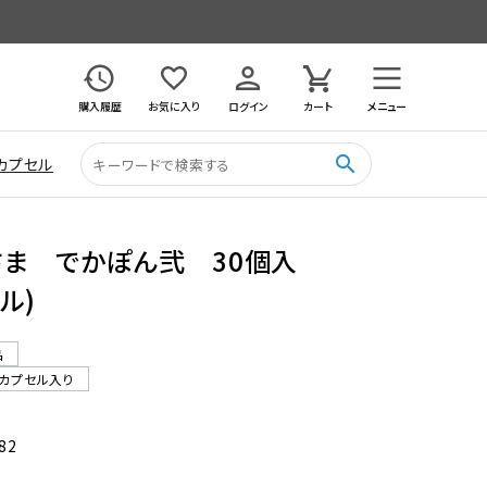
購入履歴
お気に入り
ログイン
カート
メニュー
search
カプセル
さま でかぽん弐 30個入
ル)
品
カプセル入り
82