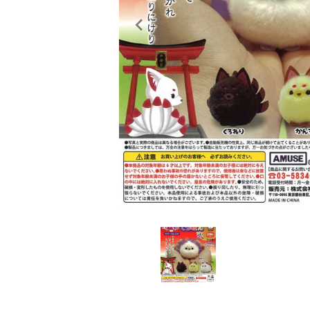
レンタル
景品・玩具・文具
販促用カプセルトイ
よくあるご質問
ご利用ガイド
06-6282-7659