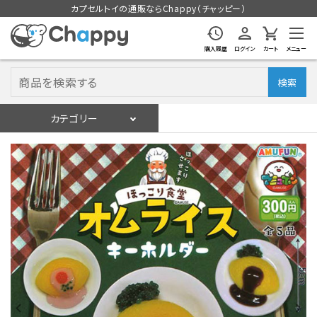
カプセルトイの通販ならChappy（チャッピー）
購入履歴
ログイン
カート
メニュー
検索
カテゴリー
入荷スケジュール
ログイン
会員登録
入荷スケジュールをチェック
カプセルトイマシン本体
カプセルトイ
販促用空カプセル