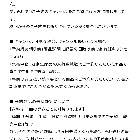
ん。

尚、それでもご予約のキャンセルをご希望される方に関しまして
は、

次回からのご予約をお断りさせていただく場合もございます。

■ キャンセル可能な場合、キャンセル扱いとなる場合

・予約締め切り前 (商品説明に記載の日時以前であればキャンセ
ル可能)

・発売中止、限定生産品の入荷数減数でご予約いただいた商品が
当社でご用意できない場合。

・事前のお支払いが必要となる商品をご予約いただいた方で、振込
期限までにご入金が確認出来なかった場合。

■ 予約商品の送料計算について

【送料は一回の発送ごとに計算されます】

「延期」「分納」「生産上限に伴う減数」「月またぎでのご予約」「発
売中止」等で

商品代金の合計が変動し、3万円未満となった場合、それぞれの発
送に対し送料が発生いたします。お支払い方法が「代金引換」の場