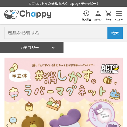
カプセルトイの通販ならChappy（チャッピー）
購入履歴
ログイン
カート
メニュー
検索
カテゴリー
入荷スケジュール
ログイン
会員登録
入荷スケジュールをチェック
カプセルトイマシン本体
カプセルトイ
販促用空カプセル