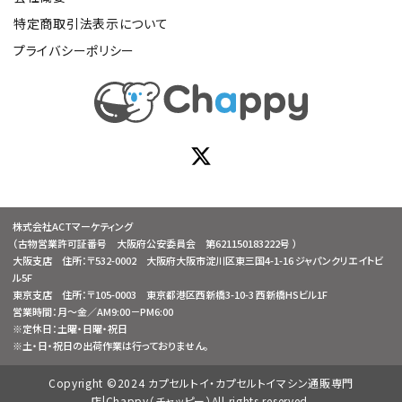
特定商取引法表示について
プライバシーポリシー
株式会社ACTマーケティング
（古物営業許可証番号 大阪府公安委員会 第621150183222号 ）
大阪支店 住所：〒532-0002 大阪府大阪市淀川区東三国4-1-16 ジャパンクリエイトビ
ル5F
東京支店 住所：〒105-0003 東京都港区西新橋3-10-3 西新橋HSビル1F
営業時間：月～金／AM9:00－PM6:00
※定休日：土曜・日曜・祝日
※土・日・祝日の出荷作業は行っておりません。
Copyright ©2024 カプセルトイ・カプセルトイマシン通販専門
店|Chappy（チャッピー）All rights reserved.