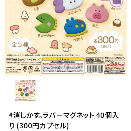
レンタル
景品・玩具・文具
販促用カプセルトイ
よくあるご質問
ご利用ガイド
06-6282-7659
#消しかす。ラバーマグネット 40個入
り (300円カプセル)