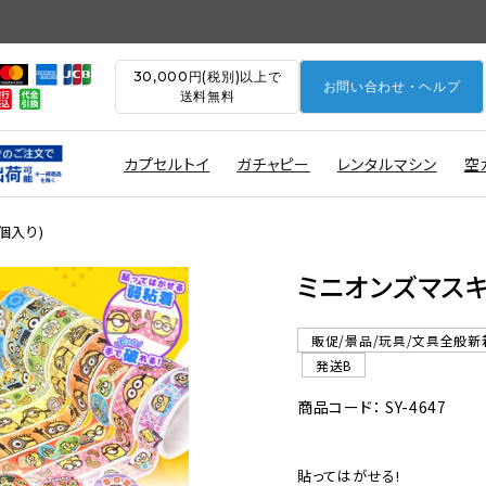
30,000円(税別)以上で
お問い合わせ・ヘルプ
送料無料
カプセルトイ
ガチャピー
レンタルマシン
空
個入り)
ミニオンズマスキ
販促/景品/玩具/文具全般新
発送B
商品コード： SY-4647
貼ってはがせる!
