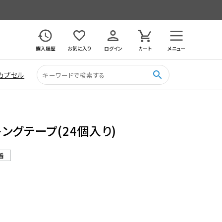
購入履歴
お気に入り
ログイン
カート
メニュー
search
カプセル
ングテープ(24個入り)
着