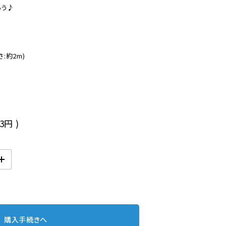
う♪

:約2m)

23円
)
購入手続きへ