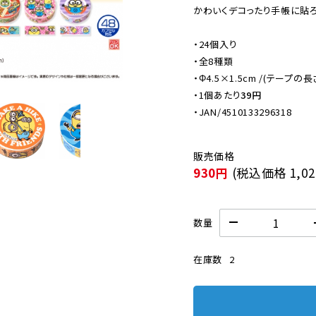
かわいくデコったり手帳に貼ろ
・24個入り

・全8種類

・Φ4.5×1.5cm /(テープの長さ
・
1個あたり
39円
・JAN/4510133296318
930円
(税込価格
1,0
数量
在庫数
2