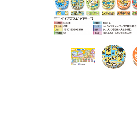
レンタル
景品・玩具・文具
販促用カプセルトイ
よくあるご質問
ご利用ガイド
06-6282-7659