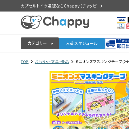
カプセルトイの通販ならChappy（チャッピー）
カテゴリー
入荷スケジュール
ログイン
会員登録
TOP
おもちゃ・文具・景品
ミニオンズマスキングテープ(24
入荷スケジュールをチェック
カプセルトイマシン本体
カプセルトイ
販促用空カプセル