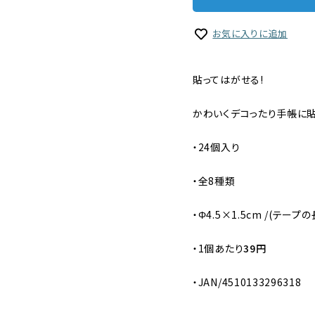
お気に入りに追加
貼ってはがせる!
かわいくデコったり手帳に
・24個入り
・全8種類
・Φ4.5×1.5cm /(テープ
・
1個あたり
39円
・JAN/4510133296318