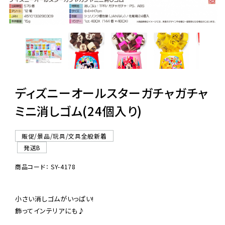
レンタル
景品・玩具・文具
販促用カプセルトイ
ディズニーオールスターガチャガチャ
ミニ消しゴム(24個入り)
よくあるご質問
販促/景品/玩具/文具全般新着
ご利用ガイド
発送B
商品コード： SY-4178
06-6282-7659
小さい消しゴムがいっぱい!

飾ってインテリアにも♪
