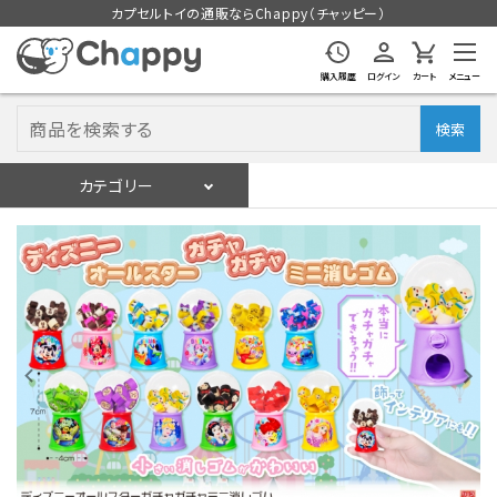
カプセルトイの通販ならChappy（チャッピー）
購入履歴
ログイン
カート
メニュー
検索
カテゴリー
入荷スケジュール
ログイン
会員登録
入荷スケジュールをチェック
カプセルトイマシン本体
カプセルトイ
販促用空カプセル