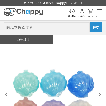
カプセルトイの通販ならChappy（チャッピー）
購入履歴
ログイン
カート
メニュー
検索
カテゴリー
入荷スケジュール
ログイン
会員登録
入荷スケジュールをチェック
カプセルトイマシン本体
カプセルトイ
販促用空カプセル