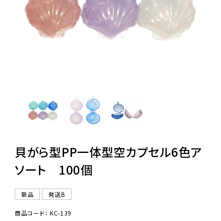
レンタル
景品・玩具・文具
販促用カプセルトイ
よくあるご質問
ご利用ガイド
貝がら型PP一体型空カプセル6色ア
ソート 100個
06-6282-7659
新品
発送B
商品コード： KC-139