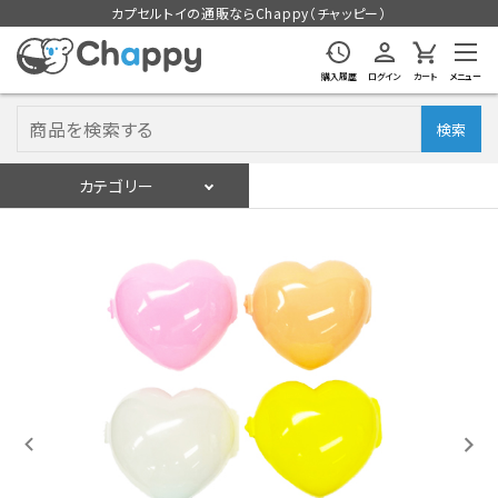
カプセルトイの通販ならChappy（チャッピー）
購入履歴
ログイン
カート
メニュー
検索
カテゴリー
入荷スケジュール
ログイン
会員登録
入荷スケジュールをチェック
カプセルトイマシン本体
カプセルトイ
販促用空カプセル