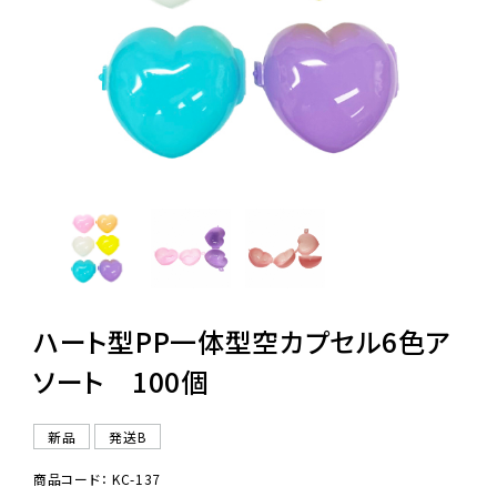
レンタル
景品・玩具・文具
販促用カプセルトイ
よくあるご質問
ご利用ガイド
ハート型PP一体型空カプセル6色ア
ソート 100個
06-6282-7659
新品
発送B
商品コード： KC-137