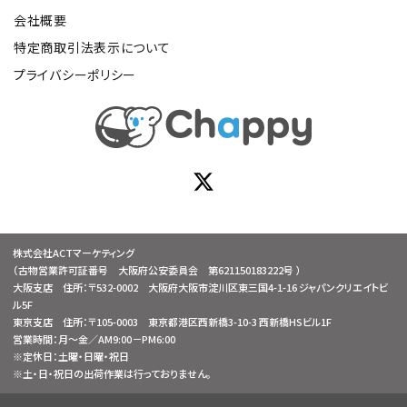
会社概要
特定商取引法表示について
プライバシーポリシー
株式会社ACTマーケティング
（古物営業許可証番号 大阪府公安委員会 第621150183222号 ）
大阪支店 住所：〒532-0002 大阪府大阪市淀川区東三国4-1-16 ジャパンクリエイトビ
ル5F
東京支店 住所：〒105-0003 東京都港区西新橋3-10-3 西新橋HSビル1F
営業時間：月～金／AM9:00－PM6:00
※定休日：土曜・日曜・祝日
※土・日・祝日の出荷作業は行っておりません。