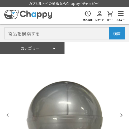
カプセルトイの通販ならChappy（チャッピー）
購入履歴
ログイン
カート
メニュー
検索
カテゴリー
入荷スケジュール
ログイン
会員登録
入荷スケジュールをチェック
カプセルトイマシン本体
カプセルトイ
販促用空カプセル