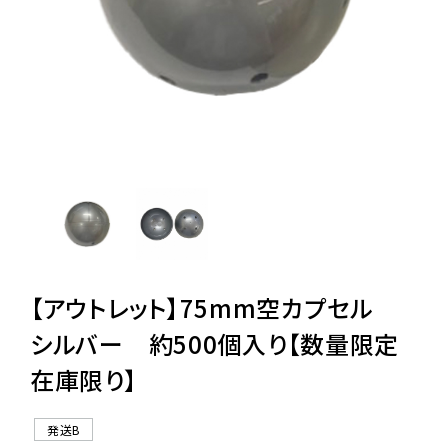
レンタル
景品・玩具・文具
販促用カプセルトイ
よくあるご質問
ご利用ガイド
【アウトレット】75mm空カプセル
シルバー 約500個入り【数量限定
在庫限り】
06-6282-7659
発送B