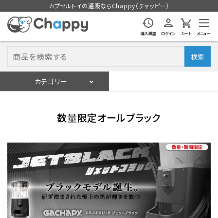
カプセルトイの通販ならChappy（チャッピー）
購入履歴
ログイン
カート
メニュー
検索
カテゴリー
入荷スケジュール
ログイン
会員登録
数量限定オールブラック
入荷スケジュールをチェック
カプセルトイマシン本体
カプセルトイ
販促用空カプセル