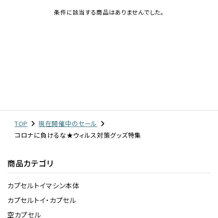
条件に該当する商品はありませんでした。
レンタル
景品・玩具・文具
販促用カプセルトイ
よくあるご質問
TOP
現在開催中のセール
コロナに負けるな★ウィルス対策グッズ特集
ご利用ガイド
商品カテゴリ
06-6282-7659
カプセルトイマシン本体
カプセルトイ・カプセル
空カプセル