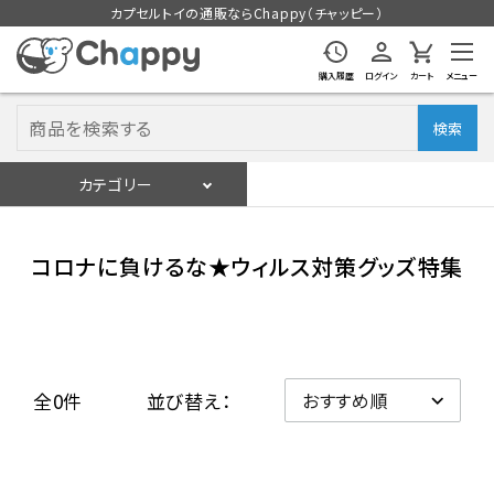
カプセルトイの通販ならChappy（チャッピー）
購入履歴
ログイン
カート
メニュー
検索
カテゴリー
入荷スケジュール
ログイン
会員登録
コロナに負けるな★ウィルス対策グッズ特集
入荷スケジュールをチェック
カプセルトイマシン本体
全0件
並び替え：
カプセルトイ
販促用空カプセル