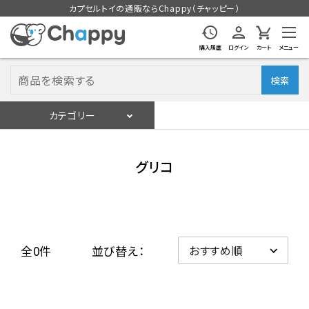
カプセルトイの通販ならChappy（チャッピー）
購入履歴
ログイン
カート
メニュー
検索
カテゴリー
入荷スケジュール
ログイン
会員登録
グリコ
入荷スケジュールをチェック
カプセルトイマシン本体
全0件
並び替え：
カプセルトイ
販促用空カプセル