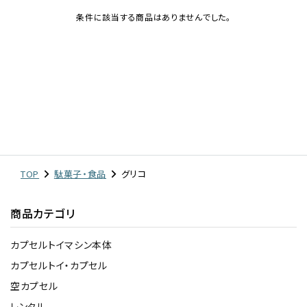
条件に該当する商品はありませんでした。
レンタル
景品・玩具・文具
販促用カプセルトイ
よくあるご質問
TOP
駄菓子・食品
グリコ
ご利用ガイド
商品カテゴリ
カプセルトイマシン本体
06-6282-7659
カプセルトイ・カプセル
空カプセル
レンタル