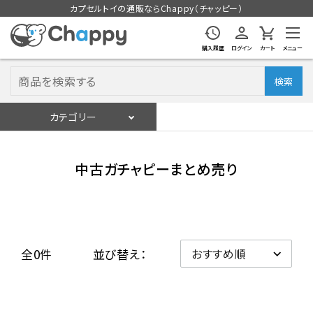
カプセルトイの通販ならChappy（チャッピー）
購入履歴
ログイン
カート
メニュー
検索
カテゴリー
入荷スケジュール
ログイン
会員登録
中古ガチャピーまとめ売り
入荷スケジュールをチェック
カプセルトイマシン本体
全0件
並び替え：
カプセルトイ
販促用空カプセル