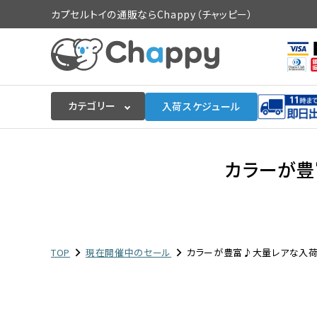
カプセルトイの通販ならChappy（チャッピー）
カテゴリー
入荷スケジュール
ログイン
会員登録
カラーが豊
入荷スケジュールをチェック
カプセルトイマシン本体
TOP
現在開催中のセール
カラーが豊富♪大量レアな入荷
カプセルトイ
販促用空カプセル