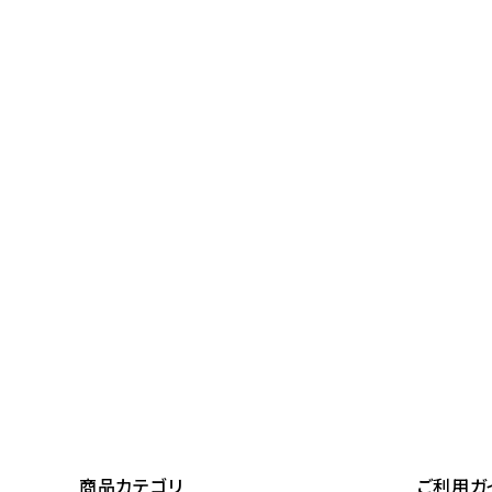
レンタル
景品・玩具・文具
販促用カプセルトイ
よくあるご質問
ご利用ガイド
06-6282-7659
商品カテゴリ
ご利用ガ