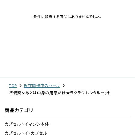
レンタル
条件に該当する商品はありませんでした。
景品・玩具・文具
販促用カプセルトイ
よくあるご質問
TOP
現在開催中のセール
ご利用ガイド
準備楽々あとは中身の用意だけ★ラクラク!レンタルセット
商品カテゴリ
06-6282-7659
カプセルトイマシン本体
カプセルトイ・カプセル