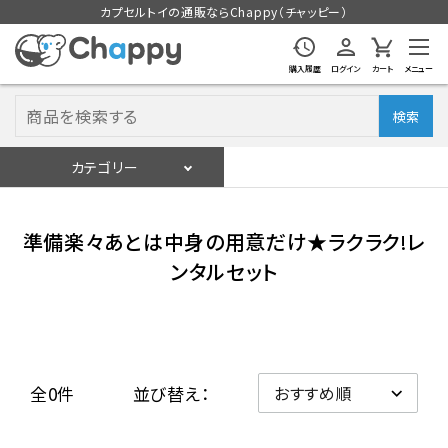
カプセルトイの通販ならChappy（チャッピー）
購入履歴
ログイン
カート
メニュー
検索
カテゴリー
入荷スケジュール
ログイン
会員登録
準備楽々あとは中身の用意だけ★ラクラク!レ
入荷スケジュールをチェック
ンタルセット
カプセルトイマシン本体
カプセルトイ
全0件
並び替え：
販促用空カプセル