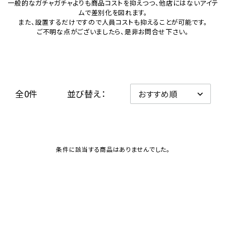
一般的なガチャガチャよりも商品コストを抑えつつ、他店にはないアイテ
ムで差別化を図れます。
レンタル
また、設置するだけですので人員コストも抑えることが可能です。
ご不明な点がございましたら、是非お問合せ下さい。
景品・玩具・文具
販促用カプセルトイ
全0件
並び替え：
よくあるご質問
ご利用ガイド
条件に該当する商品はありませんでした。
06-6282-7659