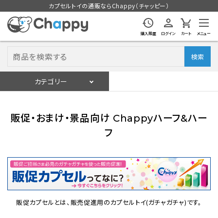
カプセルトイの通販ならChappy（チャッピー）
購入履歴
ログイン
カート
メニュー
検索
カテゴリー
入荷スケジュール
ログイン
会員登録
販促・おまけ・景品向け Chappyハーフ&ハー
入荷スケジュールをチェック
フ
カプセルトイマシン本体
カプセルトイ
販促カプセルとは、販売促進用のカプセルトイ(ガチャガチャ)です。
販促用空カプセル