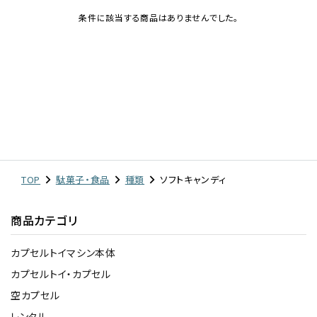
条件に該当する商品はありませんでした。
レンタル
景品・玩具・文具
販促用カプセルトイ
よくあるご質問
TOP
駄菓子・食品
種類
ソフトキャンディ
ご利用ガイド
商品カテゴリ
カプセルトイマシン本体
06-6282-7659
カプセルトイ・カプセル
空カプセル
レンタル