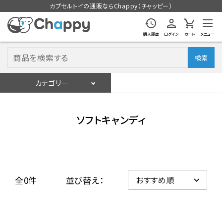
カプセルトイの通販ならChappy（チャッピー）
購入履歴
ログイン
カート
メニュー
検索
カテゴリー
入荷スケジュール
ログイン
会員登録
ソフトキャンディ
入荷スケジュールをチェック
カプセルトイマシン本体
全0件
並び替え：
カプセルトイ
販促用空カプセル