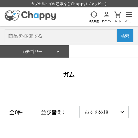
カプセルトイの通販ならChappy（チャッピー）
購入履歴
ログイン
カート
メニュー
検索
カテゴリー
入荷スケジュール
ログイン
会員登録
ガム
入荷スケジュールをチェック
カプセルトイマシン本体
全0件
並び替え：
カプセルトイ
販促用空カプセル