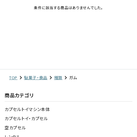
条件に該当する商品はありませんでした。
レンタル
景品・玩具・文具
販促用カプセルトイ
よくあるご質問
TOP
駄菓子・食品
種類
ガム
ご利用ガイド
商品カテゴリ
カプセルトイマシン本体
06-6282-7659
カプセルトイ・カプセル
空カプセル
レンタル