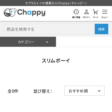
カプセルトイの通販ならChappy（チャッピー）
購入履歴
ログイン
カート
メニュー
検索
カテゴリー
入荷スケジュール
ログイン
会員登録
スリムボーイ
入荷スケジュールをチェック
カプセルトイマシン本体
全0件
並び替え：
カプセルトイ
販促用空カプセル