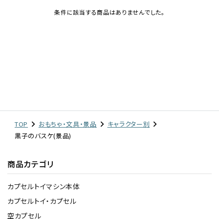
条件に該当する商品はありませんでした。
レンタル
景品・玩具・文具
販促用カプセルトイ
よくあるご質問
TOP
おもちゃ・文具・景品
キャラクター別
黒子のバスケ(景品)
ご利用ガイド
商品カテゴリ
06-6282-7659
カプセルトイマシン本体
カプセルトイ・カプセル
空カプセル