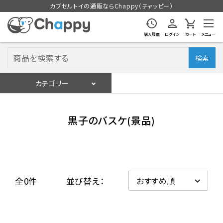
カプセルトイの通販ならChappy（チャッピー）
購入履歴
ログイン
カート
メニュー
検索
カテゴリー
入荷スケジュール
ログイン
会員登録
黒子のバスケ(景品)
入荷スケジュールをチェック
カプセルトイマシン本体
全0件
並び替え：
カプセルトイ
販促用空カプセル