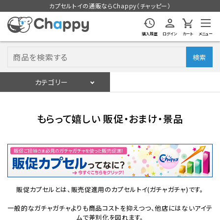
カプセルトイの通販ならChappy（チャッピー）
購入履歴
ログイン
カート
メニュー
検索
カテゴリー
入荷スケジュール
ログイン
会員登録
もらって嬉しい 販促・おまけ・景品
入荷スケジュールをチェック
カプセルトイマシン本体
販促カプセルとは、販売促進用のカプセルトイ(ガチャガチャ)です。
カプセルトイ
一般的なガチャガチャよりも商品コストを抑えつつ、他店にはないアイテ
販促用空カプセル
ムで差別化を図れます。