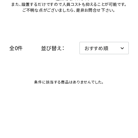
また、設置するだけですので人員コストも抑えることが可能です。
ご不明な点がございましたら、是非お問合せ下さい。
レンタル
景品・玩具・文具
販促用カプセルトイ
全0件
並び替え：
よくあるご質問
条件に該当する商品はありませんでした。
ご利用ガイド
06-6282-7659