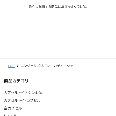
条件に該当する商品はありませんでした。
レンタル
景品・玩具・文具
販促用カプセルトイ
よくあるご質問
TOP
エンジェルズリボン カチューシャ
ご利用ガイド
商品カテゴリ
カプセルトイマシン本体
06-6282-7659
カプセルトイ・カプセル
空カプセル
レンタル