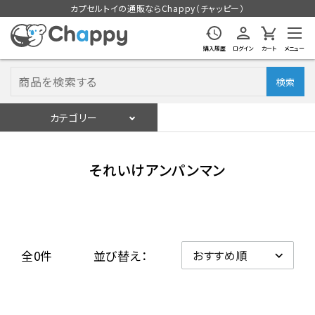
カプセルトイの通販ならChappy（チャッピー）
購入履歴
ログイン
カート
メニュー
検索
カテゴリー
入荷スケジュール
ログイン
会員登録
それいけアンパンマン
入荷スケジュールをチェック
カプセルトイマシン本体
全0件
並び替え：
カプセルトイ
販促用空カプセル