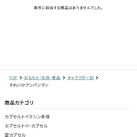
条件に該当する商品はありませんでした。
レンタル
景品・玩具・文具
販促用カプセルトイ
よくあるご質問
TOP
おもちゃ・文具・景品
キャラクター別
それいけアンパンマン
ご利用ガイド
商品カテゴリ
06-6282-7659
カプセルトイマシン本体
カプセルトイ・カプセル
空カプセル