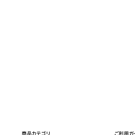
レンタル
景品・玩具・文具
販促用カプセルトイ
よくあるご質問
ご利用ガイド
06-6282-7659
商品カテゴリ
ご利用ガ