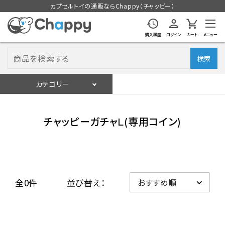
カプセルトイの通販ならChappy（チャッピー）
購入履歴
ログイン
カート
メニュー
検索
カテゴリー
入荷スケジュール
ログイン
会員登録
チャッピーガチャL(専用コイン)
入荷スケジュールをチェック
カプセルトイマシン本体
全0件
並び替え：
カプセルトイ
販促用空カプセル