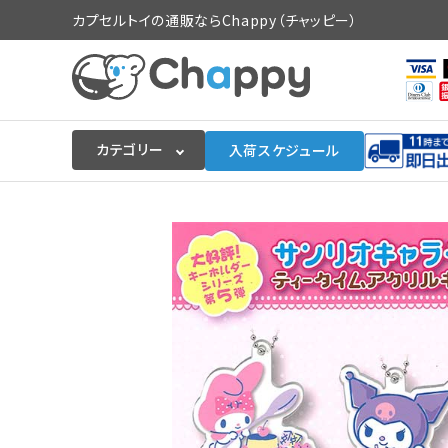
カプセルトイの通販ならChappy（チャッピー）
カテゴリー
入荷スケジュール
ログイン
会員登録
入荷スケジュールをチェック
カプセルトイマシン本体
カプセルトイ
販促用空カプセル