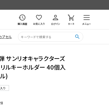
購入履歴
お気に入り
ログイン
カート
メニュー
search
カプセル
弾 サンリオキャラクターズ
リルキーホルダー 40個入
ル)
ル入り
28