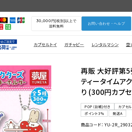
30,000円(税別)以上で
お問い合わせ・ヘルプ
送料無料
カプセルトイ
ガチャピー
レンタルマシン
空
再販 大好評第5
ティータイムアク
り (300円カプセ
POP（台紙)付き
カプセ
ポイント3%
発送A
商品コード： YU-2R_2903