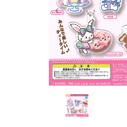
レンタル
景品・玩具・文具
販促用カプセルトイ
よくあるご質問
ご利用ガイド
06-6282-7659