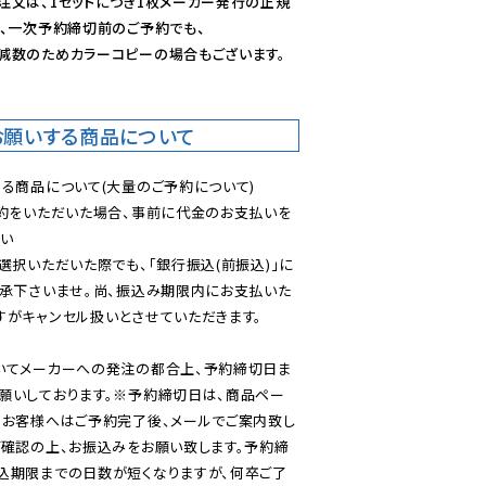
注文は、1セットにつき1枚メーカー発行の正規
、一次予約締切前のご予約でも、

減数のためカラーコピーの場合もございます。
お願いする商品について
る商品について(大量のご予約について)

予約をいただいた場合、事前に代金のお支払いを
い

選択いただいた際でも、「銀行振込(前振込)」に
了承下さいませ。尚、振込み期限内にお支払いた
がキャンセル扱いとさせていただきます。

いてメーカーへの発注の都合上、予約締切日ま
願いしております。※予約締切日は、商品ペー
のお客様へはご予約完了後、メールでご案内致し
ご確認の上、お振込みをお願い致します。予約締
込期限までの日数が短くなりますが、何卒ご了