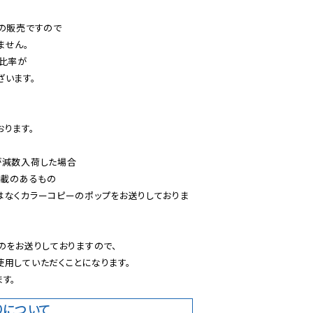
の販売ですので

せん。

比率が

います。

ります。

減数入荷した場合

載のあるもの

はなくカラーコピーのポップをお送りしておりま
のをお送りしておりますので、

用していただくことになります。

す。
りについて