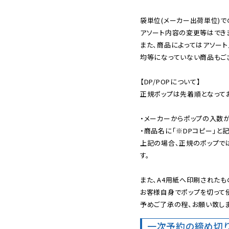
袋単位(メーカー出荷単位)で
アソート内容の変更等はできま
また、商品によってはアソート
均等になっていない商品もござ
【DP/POPについて】

正規ポップは先着順となってお
・メーカーからポップの入数が
・商品名に「※DPコピー」と記
上記の場合、正規のポップで
す。

また、A4用紙へ印刷されたも
お客様自身でポップを切って使
予めご了承の程、お願い致しま
一次予約の締め切