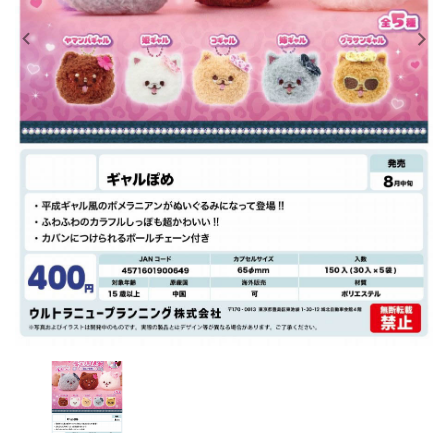
レンタル
景品・玩具・文具
販促用カプセルトイ
よくあるご質問
ご利用ガイド
06-6282-7659