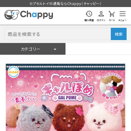
カプセルトイの通販ならChappy（チャッピー）
購入履歴
ログイン
カート
メニュー
検索
カテゴリー
入荷スケジュール
ログイン
会員登録
入荷スケジュールをチェック
カプセルトイマシン本体
カプセルトイ
販促用空カプセル