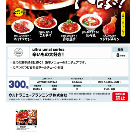
レンタル
景品・玩具・文具
販促用カプセルトイ
よくあるご質問
ご利用ガイド
06-6282-7659