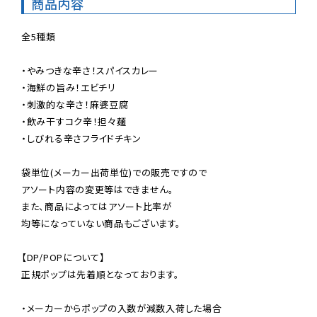
商品内容
全5種類

・やみつきな辛さ！スパイスカレー

・海鮮の旨み！エビチリ

・刺激的な辛さ！麻婆豆腐

・飲み干すコク辛！担々麺

・しびれる辛さフライドチキン

袋単位(メーカー出荷単位)での販売ですので

アソート内容の変更等はできません。

また、商品によってはアソート比率が

均等になっていない商品もございます。

【DP/POPについて】

正規ポップは先着順となっております。

・メーカーからポップの入数が減数入荷した場合
