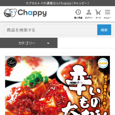
カプセルトイの通販ならChappy（チャッピー）
購入履歴
ログイン
カート
メニュー
検索
カテゴリー
入荷スケジュール
ログイン
会員登録
入荷スケジュールをチェック
カプセルトイマシン本体
カプセルトイ
販促用空カプセル