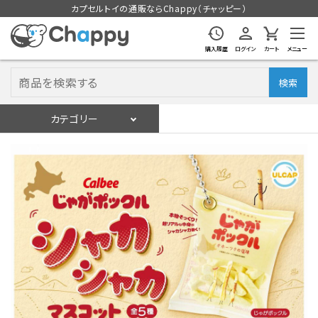
カプセルトイの通販ならChappy（チャッピー）
購入履歴
ログイン
カート
メニュー
検索
カテゴリー
入荷スケジュール
ログイン
会員登録
入荷スケジュールをチェック
カプセルトイマシン本体
カプセルトイ
販促用空カプセル