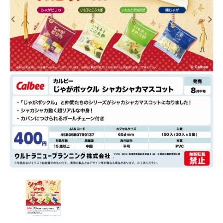
レンタル
景品・玩具・文具
販促用カプセルトイ
よくあるご質問
ご利用ガイド
06-6282-7659