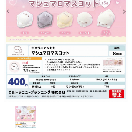
レンタル
景品・玩具・文具
販促用カプセルトイ
よくあるご質問
ご利用ガイド
06-6282-7659