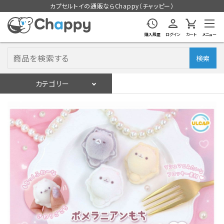
カプセルトイの通販ならChappy（チャッピー）
購入履歴
ログイン
カート
メニュー
検索
カテゴリー
入荷スケジュール
ログイン
会員登録
入荷スケジュールをチェック
カプセルトイマシン本体
カプセルトイ
販促用空カプセル