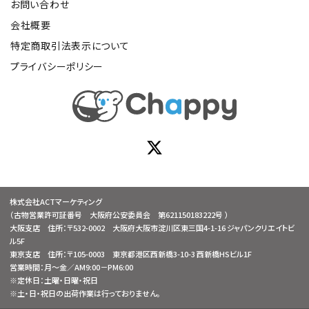
お問い合わせ
会社概要
特定商取引法表示について
プライバシーポリシー
株式会社ACTマーケティング
（古物営業許可証番号 大阪府公安委員会 第621150183222号 ）
大阪支店 住所：〒532-0002 大阪府大阪市淀川区東三国4-1-16 ジャパンクリエイトビ
ル5F
東京支店 住所：〒105-0003 東京都港区西新橋3-10-3 西新橋HSビル1F
営業時間：月～金／AM9:00－PM6:00
※定休日：土曜・日曜・祝日
※土・日・祝日の出荷作業は行っておりません。