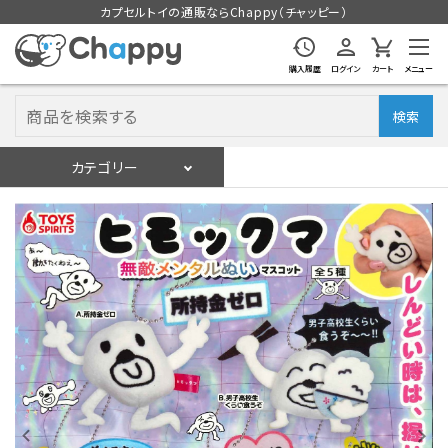
カプセルトイの通販ならChappy（チャッピー）
購入履歴
ログイン
カート
メニュー
検索
カテゴリー
入荷スケジュール
ログイン
会員登録
入荷スケジュールをチェック
カプセルトイマシン本体
カプセルトイ
販促用空カプセル