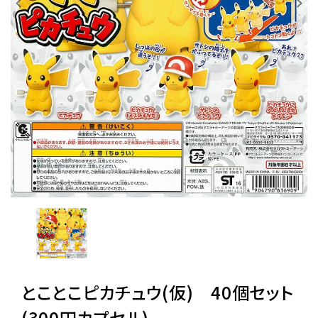
レンタル
景品・玩具・文具
販促用カプセルトイ
よくあるご質問
ご利用ガイド
06-6282-7659
とことこピカチュウ(仮) 40個セット
(300円カプセル)