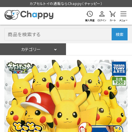
カプセルトイの通販ならChappy（チャッピー）
購入履歴
ログイン
カート
メニュー
検索
カテゴリー
入荷スケジュール
ログイン
会員登録
入荷スケジュールをチェック
カプセルトイマシン本体
カプセルトイ
販促用空カプセル