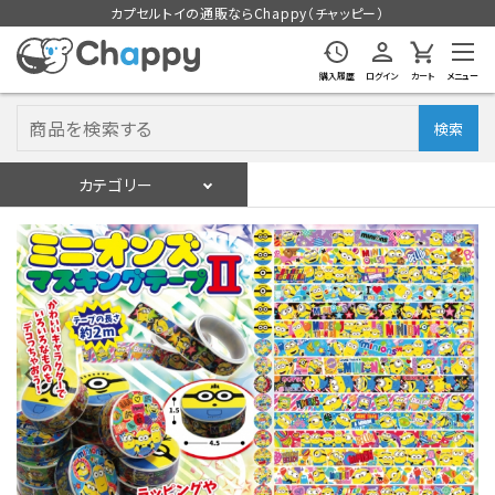
カプセルトイの通販ならChappy（チャッピー）
購入履歴
ログイン
カート
メニュー
検索
カテゴリー
入荷スケジュール
ログイン
会員登録
入荷スケジュールをチェック
カプセルトイマシン本体
カプセルトイ
販促用空カプセル