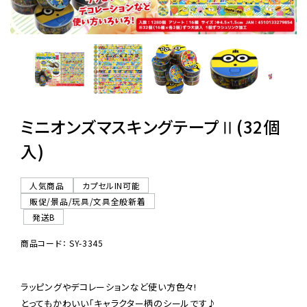
レンタル
景品・玩具・文具
販促用カプセルトイ
ミニオンズマスキングテープⅡ(32個
入)
よくあるご質問
人気商品
カプセルIN可能
ご利用ガイド
販促/景品/玩具/文具全般新着
発送B
商品コード： SY-3345
06-6282-7659
ラッピングやデコレーションなど使い方色々!

とってもかわいい「キャラクター柄のシールです♪
