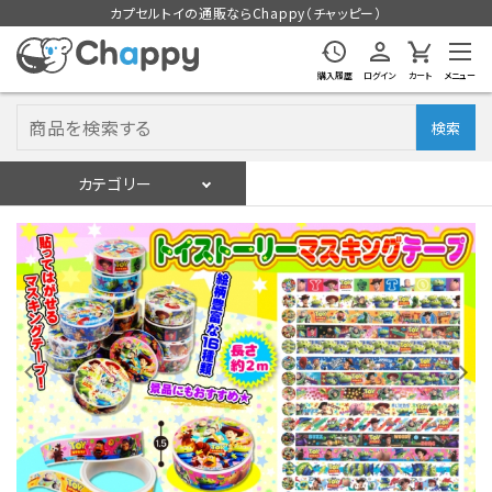
カプセルトイの通販ならChappy（チャッピー）
購入履歴
ログイン
カート
メニュー
検索
カテゴリー
入荷スケジュール
ログイン
会員登録
入荷スケジュールをチェック
カプセルトイマシン本体
カプセルトイ
販促用空カプセル