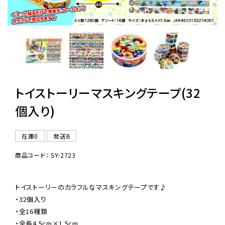
レンタル
景品・玩具・文具
販促用カプセルトイ
トイストーリーマスキングテープ(32
個入り)
よくあるご質問
在庫0
発送B
ご利用ガイド
商品コード： SY-2723
トイストーリーのカラフルなマスキングテープです♪

06-6282-7659
・32個入り

・全16種類

・全長4.5cm×1.5cm
