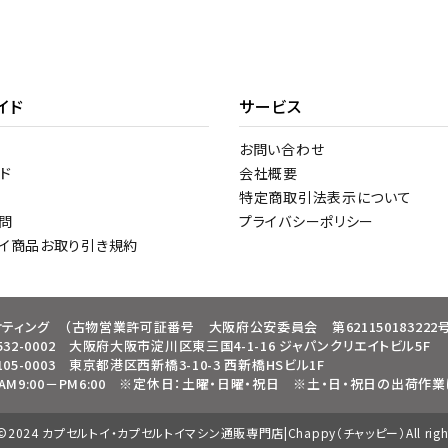
イド
サービス
お問い合わせ
ド
会社概要
特定商取引法表示について
問
プライバシーポリシー
トイ商品お取り引き規約
ケティング
（古物営業許可証番号 大阪府公安委員会 第621150183222号
32-0002 大阪府大阪市淀川区東三国4-1-16 ジャパンクリエイトビル5F
05-0003 東京都港区西新橋3-10-3 西新橋HSビル1F
9:00－PM6:00
※定休日：土曜・日曜・祝日
※土・日・祝日の出荷作業
t ©2024 カプセルトイ・カプセルトイマシン通販専門店|Chappy（チャッピー）All rights 