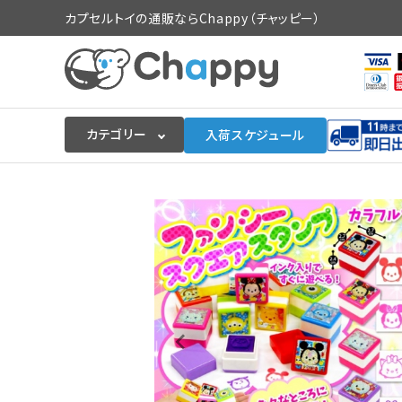
カプセルトイの通販ならChappy（チャッピー）
カテゴリー
入荷スケジュール
ログイン
会員登録
入荷スケジュールをチェック
カプセルトイマシン本体
カプセルトイ
販促用空カプセル