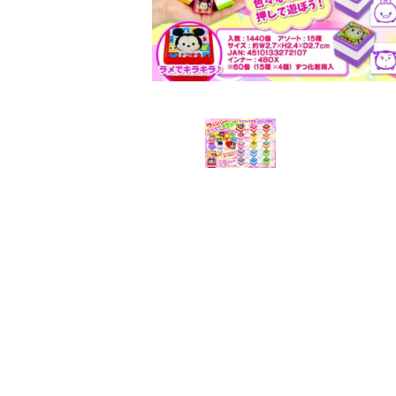
レンタル
景品・玩具・文具
販促用カプセルトイ
よくあるご質問
ご利用ガイド
06-6282-7659