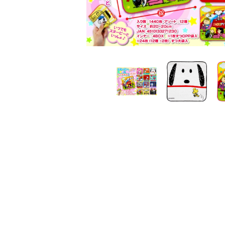
レンタル
景品・玩具・文具
販促用カプセルトイ
よくあるご質問
ご利用ガイド
06-6282-7659