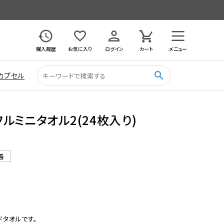
購入履歴
お気に入り
ログイン
カート
メニュー
search
カプセル
ルミニタオル2(24枚入り)
着
タオルです。
