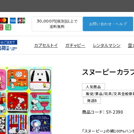
30,000円(税別)以上で
お問い合わせ・ヘルプ
送料無料
カプセルトイ
ガチャピー
レンタルマシン
空
スヌーピーカラフ
人気商品
販促/景品/玩具/文具全般新
発送B
商品コード： SY-2390
『スヌーピー』の綿100%ハンド