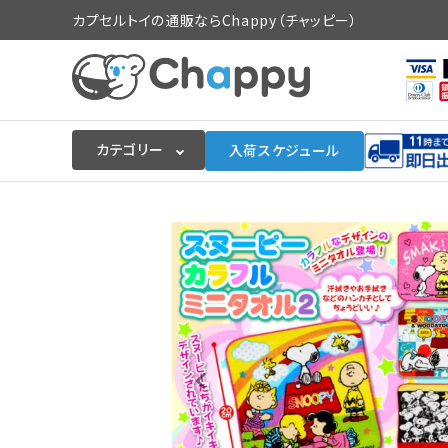
カプセルトイの通販ならChappy（チャッピー）
カテゴリー
入荷スケジュール
ログイン
会員登録
入荷スケジュールをチェック
カプセルトイマシン本体
カプセルトイ
販促用空カプセル