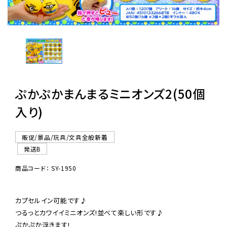
レンタル
景品・玩具・文具
販促用カプセルトイ
ぷかぷかまんまるミニオンズ2(50個
入り)
よくあるご質問
販促/景品/玩具/文具全般新着
ご利用ガイド
発送B
商品コード： SY-1950
06-6282-7659
カプセルイン可能です♪

つるっとカワイイミニオンズ!並べて楽しい形です♪

ぷかぷか浮きます!
