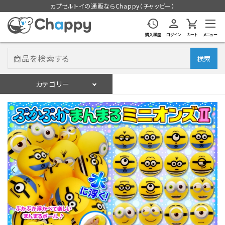
カプセルトイの通販ならChappy（チャッピー）
購入履歴
ログイン
カート
メニュー
検索
カテゴリー
入荷スケジュール
ログイン
会員登録
入荷スケジュールをチェック
カプセルトイマシン本体
カプセルトイ
販促用空カプセル