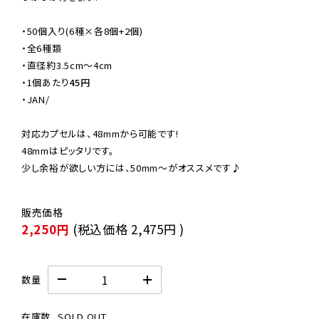
・50個入り(6種×各8個+2個)

・全6種類

・直径約3.5cm〜4cm

・
1個あたり
45円
・JAN/

対応カプセルは、48mmから可能です!

48mmはピッタリです。

少し余裕が欲しい方には、50mm〜がオススメです♪
2,250円
(税込価格
2,475円
)
数量
在庫数
SOLD OUT