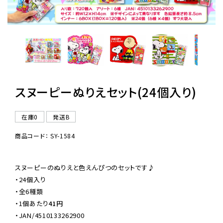
レンタル
景品・玩具・文具
販促用カプセルトイ
スヌーピーぬりえセット(24個入り)
在庫0
発送B
よくあるご質問
商品コード： SY-1584
ご利用ガイド
スヌーピーのぬりえと色えんぴつのセットです♪

・24個入り

06-6282-7659
・全6種類

・
1個あたり
41円
・JAN/4510133262900