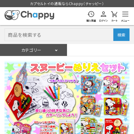
カプセルトイの通販ならChappy（チャッピー）
購入履歴
ログイン
カート
メニュー
検索
カテゴリー
入荷スケジュール
ログイン
会員登録
入荷スケジュールをチェック
カプセルトイマシン本体
カプセルトイ
販促用空カプセル