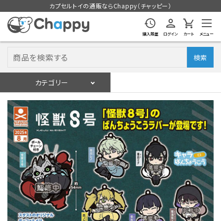
カプセルトイの通販ならChappy（チャッピー）
購入履歴
ログイン
カート
メニュー
検索
カテゴリー
入荷スケジュール
ログイン
会員登録
入荷スケジュールをチェック
カプセルトイマシン本体
カプセルトイ
販促用空カプセル