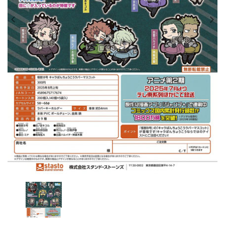
レンタル
景品・玩具・文具
販促用カプセルトイ
よくあるご質問
ご利用ガイド
06-6282-7659