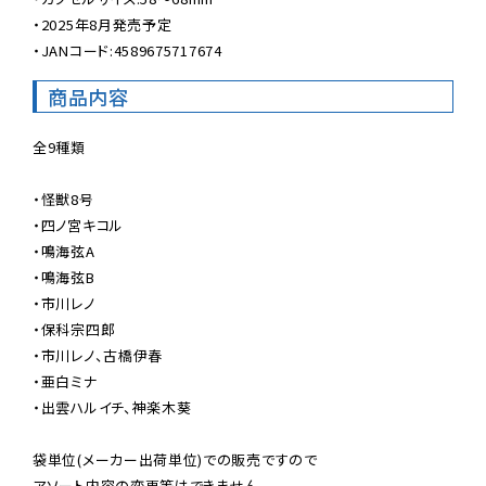
・2025年8月発売予定

・JANコード:4589675717674
商品内容
全9種類

・怪獣8号

・四ノ宮キコル

・鳴海弦A

・鳴海弦B

・市川レノ

・保科宗四郎

・市川レノ、古橋伊春

・亜白ミナ

・出雲ハルイチ、神楽木葵

袋単位(メーカー出荷単位)での販売ですので

アソート内容の変更等はできません。
