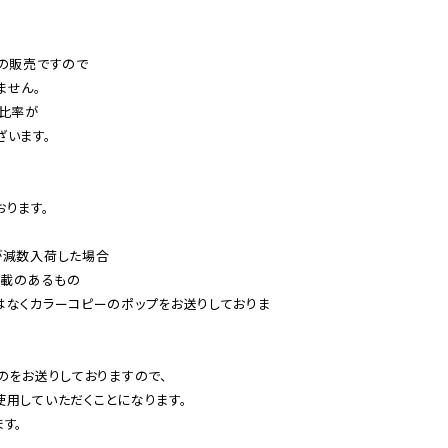
の販売ですので

せん。

比率が

います。

ります。

減数入荷した場合

載のあるもの

はなくカラーコピーのポップをお送りしておりま
のをお送りしておりますので、

用していただくことになります。

す。