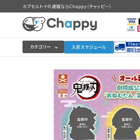
カプセルトイの通販ならChappy（チャッピー）
カテゴリー
入荷スケジュール
ログイン
会員登録
入荷スケジュールをチェック
カプセルトイマシン本体
カプセルトイ
販促用空カプセル