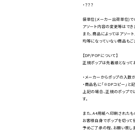
・？？？

袋単位(メーカー出荷単位)で
アソート内容の変更等はできま
また、商品によってはアソート
均等になっていない商品もござ
【DP/POPについて】

正規ポップは先着順となってお
・メーカーからポップの入数が
・商品名に「※DPコピー」と記
上記の場合、正規のポップで
す。

また、A4用紙へ印刷されたも
お客様自身でポップを切って使
予めご了承の程、お願い致しま