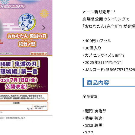
オール新規造形！！

劇場版公開のタイミングで

「おねむたん」完全新作が登場
・400円カプセル

・30個入り

・カプセルサイズ:58mm

・2025年8月発売予定

・JANコード:458967571762
商品内容
全5種類

・竈門 炭治郎

・我妻 善逸

・冨岡 義勇

・？？？
