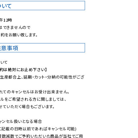
ついて
午12時
できませんので

約をお願い致します。
注意事項
予約は絶対にお止め下さい】
生産都合上、延期・カット・分納の可能性がござ
れてのキャンセルはお受け出来ません。

ルをご希望される方に関しましては、

ていただく場合もございます。

ャンセル扱いとなる場合

に記載の日時以前であればキャンセル可能)

荷数減数でご予約いただいた商品が当社でご用