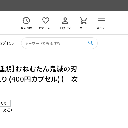
購入履歴
お気に入り
ログイン
カート
メニュー
search
カプセル
月延期】おねむたん鬼滅の刃
り (400円カプセル)【一次
ル入り
発送A