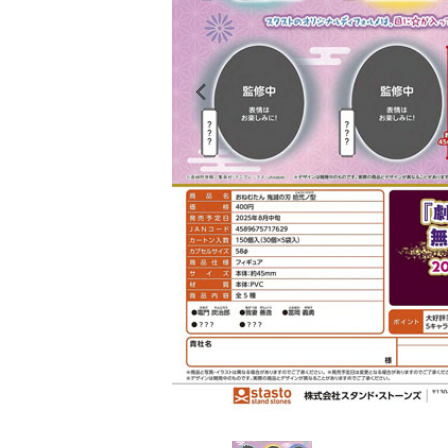
レンタル
景品・玩具・文具
販促用カプセルトイ
よくあるご質問
ご利用ガイド
06-6282-7659