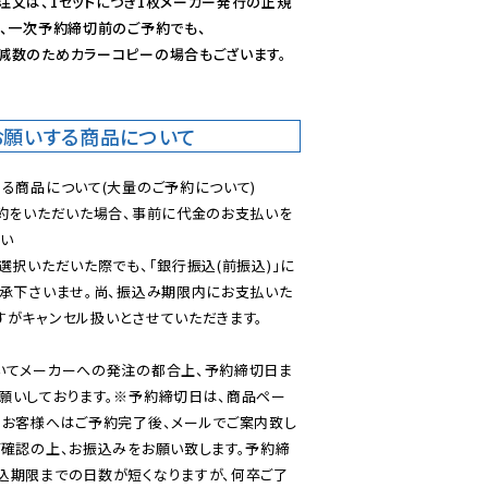
注文は、1セットにつき1枚メーカー発行の正規
、一次予約締切前のご予約でも、

減数のためカラーコピーの場合もございます。
お願いする商品について
る商品について(大量のご予約について)

予約をいただいた場合、事前に代金のお支払いを
い

選択いただいた際でも、「銀行振込(前振込)」に
了承下さいませ。尚、振込み期限内にお支払いた
がキャンセル扱いとさせていただきます。

いてメーカーへの発注の都合上、予約締切日ま
願いしております。※予約締切日は、商品ペー
のお客様へはご予約完了後、メールでご案内致し
ご確認の上、お振込みをお願い致します。予約締
込期限までの日数が短くなりますが、何卒ご了