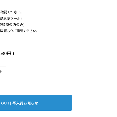
認ください。

動返信メール)

登録済の方のみ)

後
,580円
)
D OUT] 再入荷お知らせ