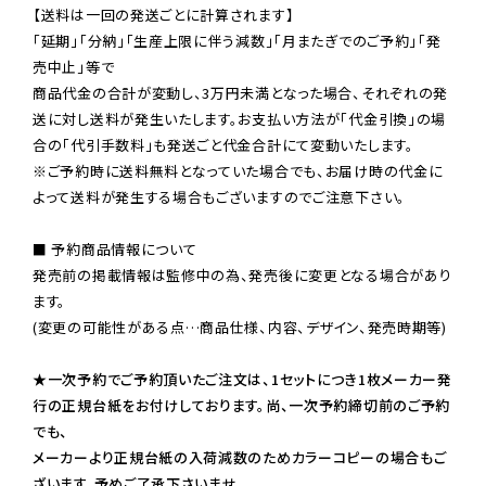
【送料は一回の発送ごとに計算されます】

「延期」「分納」「生産上限に伴う減数」「月またぎでのご予約」「発
売中止」等で

商品代金の合計が変動し、3万円未満となった場合、それぞれの発
送に対し送料が発生いたします。お支払い方法が「代金引換」の場
※ご予約時に送料無料となっていた場合でも、お届け時の代金に
よって送料が発生する場合もございますのでご注意下さい。
■ 予約商品情報について

発売前の掲載情報は監修中の為、発売後に変更となる場合があり
ます。

(変更の可能性がある点…商品仕様、内容、デザイン、発売時期等)

★一次予約でご予約頂いたご注文は、1セットにつき1枚メーカー発
行の正規台紙をお付けしております。尚、一次予約締切前のご予約
でも、

メーカーより正規台紙の入荷減数のためカラーコピーの場合もご
ざいます。予めご了承下さいませ。