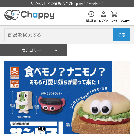
カプセルトイの通販ならChappy（チャッピー）
購入履歴
ログイン
カート
メニュー
検索
カテゴリー
入荷スケジュール
ログイン
会員登録
入荷スケジュールをチェック
カプセルトイマシン本体
カプセルトイ
販促用空カプセル