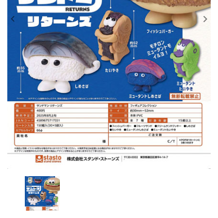
レンタル
景品・玩具・文具
販促用カプセルトイ
よくあるご質問
ご利用ガイド
06-6282-7659