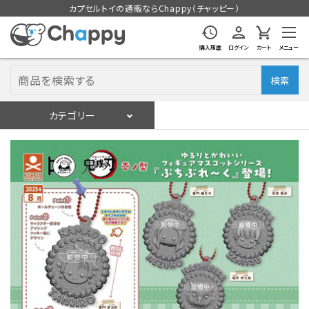
カプセルトイの通販ならChappy（チャッピー）
購入履歴
ログイン
カート
メニュー
検索
カテゴリー
入荷スケジュール
ログイン
会員登録
入荷スケジュールをチェック
カプセルトイマシン本体
カプセルトイ
販促用空カプセル