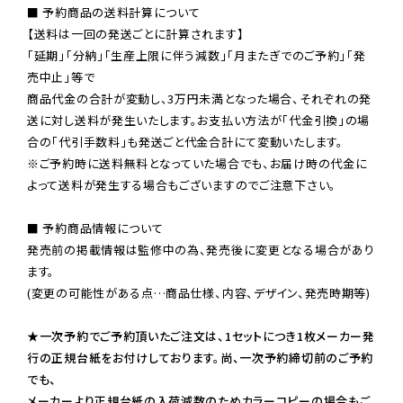
■ 予約商品の送料計算について

【送料は一回の発送ごとに計算されます】

「延期」「分納」「生産上限に伴う減数」「月またぎでのご予約」「発
売中止」等で

商品代金の合計が変動し、3万円未満となった場合、それぞれの発
送に対し送料が発生いたします。お支払い方法が「代金引換」の場
※ご予約時に送料無料となっていた場合でも、お届け時の代金に
よって送料が発生する場合もございますのでご注意下さい。
■ 予約商品情報について

発売前の掲載情報は監修中の為、発売後に変更となる場合があり
ます。

(変更の可能性がある点…商品仕様、内容、デザイン、発売時期等)

★一次予約でご予約頂いたご注文は、1セットにつき1枚メーカー発
行の正規台紙をお付けしております。尚、一次予約締切前のご予約
でも、

メーカーより正規台紙の入荷減数のためカラーコピーの場合もご