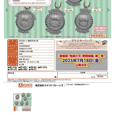
レンタル
景品・玩具・文具
販促用カプセルトイ
よくあるご質問
ご利用ガイド
06-6282-7659