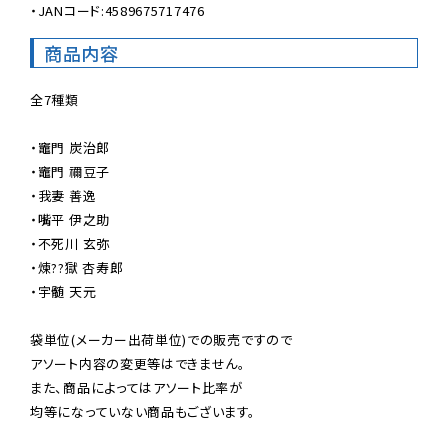
・JANコード:4589675717476
商品内容
全7種類

・竈門 炭治郎

・竈門 禰豆子

・我妻 善逸

・嘴平 伊之助

・不死川 玄弥

・煉??獄 杏寿郎

・宇髄 天元

袋単位(メーカー出荷単位)での販売ですので

アソート内容の変更等はできません。

また、商品によってはアソート比率が

均等になっていない商品もございます。
