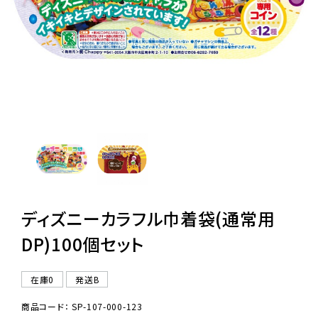
レンタル
景品・玩具・文具
販促用カプセルトイ
よくあるご質問
ご利用ガイド
ディズニーカラフル巾着袋(通常用
DP)100個セット
06-6282-7659
在庫0
発送B
商品コード： SP-107-000-123