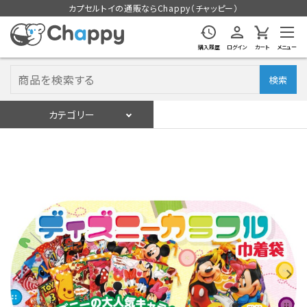
カプセルトイの通販ならChappy（チャッピー）
購入履歴
ログイン
カート
メニュー
検索
カテゴリー
入荷スケジュール
ログイン
会員登録
入荷スケジュールをチェック
カプセルトイマシン本体
カプセルトイ
販促用空カプセル