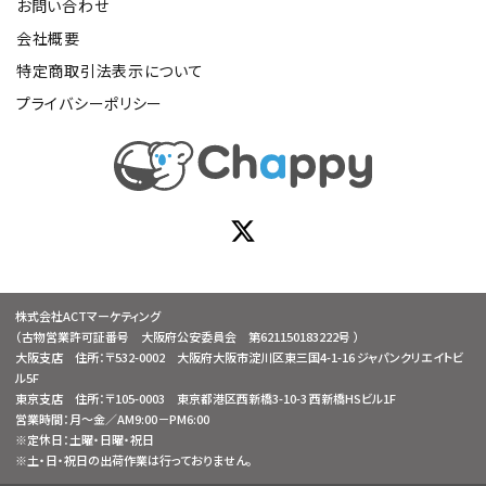
お問い合わせ
会社概要
特定商取引法表示について
プライバシーポリシー
株式会社ACTマーケティング
（古物営業許可証番号 大阪府公安委員会 第621150183222号 ）
大阪支店 住所：〒532-0002 大阪府大阪市淀川区東三国4-1-16 ジャパンクリエイトビ
ル5F
東京支店 住所：〒105-0003 東京都港区西新橋3-10-3 西新橋HSビル1F
営業時間：月～金／AM9:00－PM6:00
※定休日：土曜・日曜・祝日
※土・日・祝日の出荷作業は行っておりません。