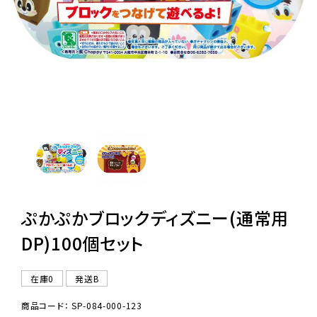
レンタル
景品・玩具・文具
販促用カプセルトイ
よくあるご質問
ご利用ガイド
ぷかぷかブロックディズニー(通常用
DP)100個セット
06-6282-7659
在庫0
発送B
商品コード： SP-084-000-123