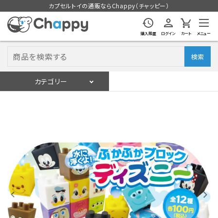
カプセルトイの通販ならChappy（チャッピー）
購入履歴
ログイン
カート
メニュー
検索
カテゴリー
入荷スケジュール
ログイン
会員登録
入荷スケジュールをチェック
カプセルトイマシン本体
カプセルトイ
販促用空カプセル