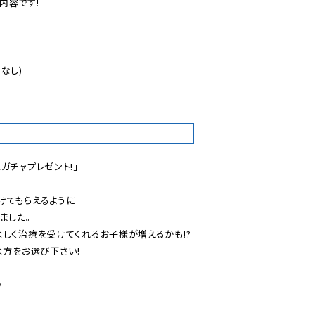
容です!

なし)

チャプレゼント!」

てもらえるように

した。

しく治療を受けてくれるお子様が増えるかも!?

方をお選び下さい!

♪