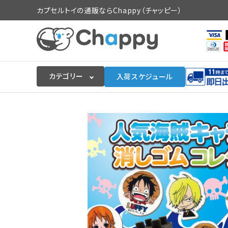
カプセルトイの通販ならChappy（チャッピー）
カテゴリー
入荷スケジュール
ログイン
会員登録
入荷スケジュールをチェック
カプセルトイマシン本体
カプセルトイ
販促用空カプセル