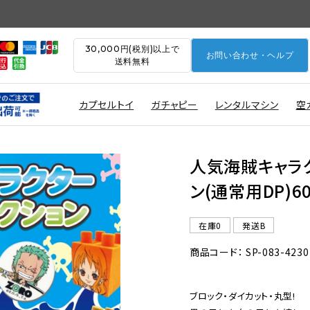
30,000円(税別)以上で
お問い合わせ・ヘルプ
送料無料
カプセルトイ
ガチャピー
レンタルマシン
空
人気海賊キャラ
ン(通常用DP)6
在庫0
発送B
商品コード： SP-083-4230
ブロック・ダイカット・丸型!
