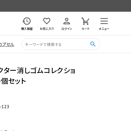
購入履歴
お気に入り
ログイン
カート
メニュー
search
カプセル
クター消しゴムコレクショ
0個セット
-123