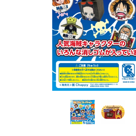
レンタル
景品・玩具・文具
販促用カプセルトイ
よくあるご質問
ご利用ガイド
06-6282-7659