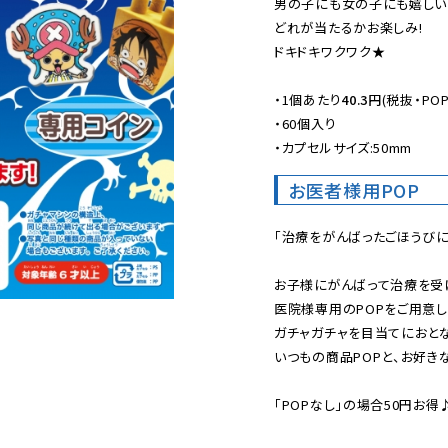
男の子にも女の子にも嬉しい内
どれが当たるかお楽しみ!

ドキドキワクワク★

・
1個あたり
40.3円
(税抜・POP
・60個入り

・カプセルサイズ:50mm
お医者様用POP
「治療をがんばったごほうびにガ
お子様にがんばって治療を受け
医院様専用のPOPをご用意しま
ガチャガチャを目当てにおとな
いつもの商品POPと、お好きな
「POPなし」の場合50円お得