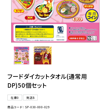
レンタル
景品・玩具・文具
販促用カプセルトイ
よくあるご質問
ご利用ガイド
フードダイカットタオル(通常用
DP)50個セット
06-6282-7659
在庫0
発送B
商品コード： SP-030-000-029