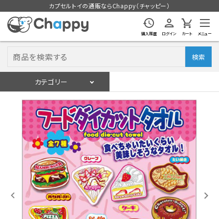
カプセルトイの通販ならChappy（チャッピー）
購入履歴
ログイン
カート
メニュー
検索
カテゴリー
入荷スケジュール
ログイン
会員登録
入荷スケジュールをチェック
カプセルトイマシン本体
カプセルトイ
販促用空カプセル