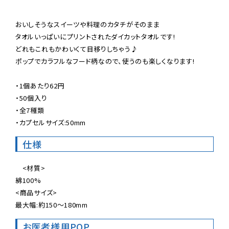
おいしそうなスイーツや料理のカタチがそのまま

タオルいっぱいにプリントされたダイカットタオルです!

どれもこれもかわいくて目移りしちゃう♪

ポップでカラフルなフード柄なので、使うのも楽しくなります!

・1個あたり62円

・50個入り

・全7種類

・カプセルサイズ:50mm
仕様
　<材質>

綿100%

<商品サイズ>

最大幅:約150〜180mm
お医者様用POP