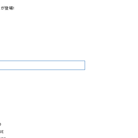
が登場!

8


E
