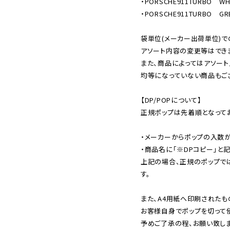
・PORSCHE911TURBO　WHI
・PORSCHE911TURBO　GRE
袋単位(メーカー出荷単位)で
アソート内容の変更等はできま
また、商品によってはアソート
均等になっていない商品もござ
【DP/POPについて】

正規ポップは先着順となってお
・メーカーからポップの入数が
・商品名に「※DPコピー」と記
上記の場合、正規のポップで
す。

また、A4用紙へ印刷されたも
お客様自身でポップを切って使
予めご了承の程、お願い致しま