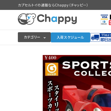
カプセルトイの通販ならChappy（チャッピー）
カテゴリー
入荷スケジュール
ログイン
会員登録
入荷スケジュールをチェック
カプセルトイマシン本体
カプセルトイ
販促用空カプセル