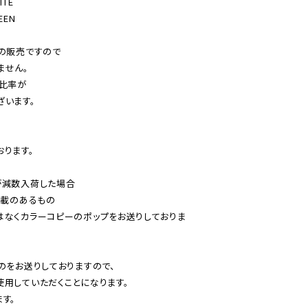
TE

EN

の販売ですので

せん。

比率が

います。

ります。

減数入荷した場合

載のあるもの

はなくカラーコピーのポップをお送りしておりま
のをお送りしておりますので、

用していただくことになります。

す。