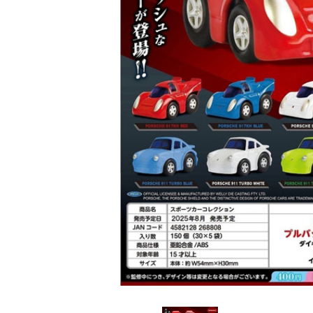
レンタル
景品・玩具・文具
販促用カプセルトイ
よくあるご質問
ご利用ガイド
06-6282-7659