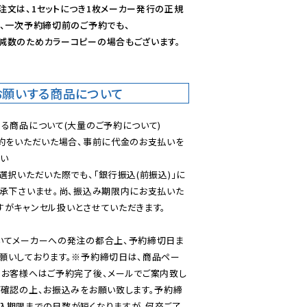
注文は、1セットにつき1枚メーカー発行の正規
、一次予約締切前のご予約でも、

減数のためカラーコピーの場合もございます。
お願いする商品について
る商品について(大量のご予約について)

予約をいただいた場合、事前に代金のお支払いを
い

選択いただいた際でも、「銀行振込(前振込)」に
了承下さいませ。尚、振込み期限内にお支払いた
がキャンセル扱いとさせていただきます。

いてメーカーへの発注の都合上、予約締切日ま
願いしております。※予約締切日は、商品ペー
のお客様へはご予約完了後、メールでご案内致し
ご確認の上、お振込みをお願い致します。予約締
込期限までの日数が短くなりますが、何卒ご了