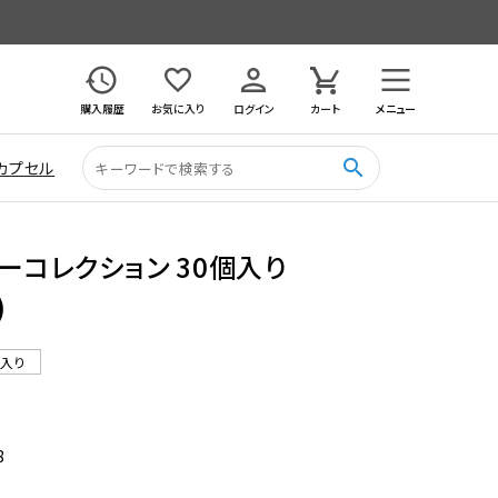
購入履歴
お気に入り
ログイン
カート
メニュー
search
カプセル
ーコレクション 30個入り
)
ル入り
8