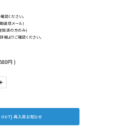
認ください。

動返信メール)

登録済の方のみ)

後
,580円
)
D OUT] 再入荷お知らせ