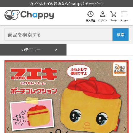
カプセルトイの通販ならChappy（チャッピー）
購入履歴
ログイン
カート
メニュー
検索
カテゴリー
入荷スケジュール
ログイン
会員登録
入荷スケジュールをチェック
カプセルトイマシン本体
カプセルトイ
販促用空カプセル