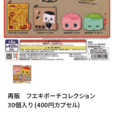
レンタル
景品・玩具・文具
販促用カプセルトイ
よくあるご質問
ご利用ガイド
再販 フエキポーチコレクション
06-6282-7659
30個入り (400円カプセル)