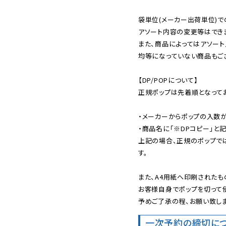
袋単位(メーカー出荷単位)で
アソート内容の変更等はできま
また、商品によってはアソート
均等になっていない商品もござ
【DP/POPについて】

正規ポップは先着順となってお
・メーカーからポップの入数が
・商品名に「※DPコピー」と記
上記の場合、正規のポップで
す。

また、A4用紙へ印刷されたも
お客様自身でポップを切って使
予めご了承の程、お願い致しま
一次予約の締切に