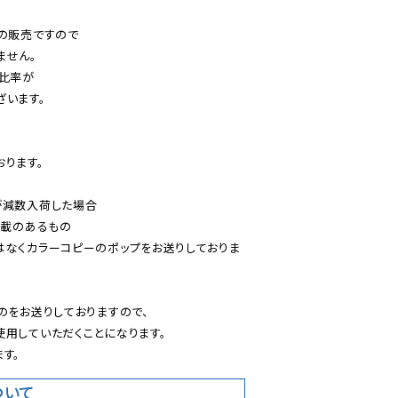
の販売ですので

せん。

比率が

います。

ります。

減数入荷した場合

載のあるもの

はなくカラーコピーのポップをお送りしておりま
のをお送りしておりますので、

用していただくことになります。

す。
ついて