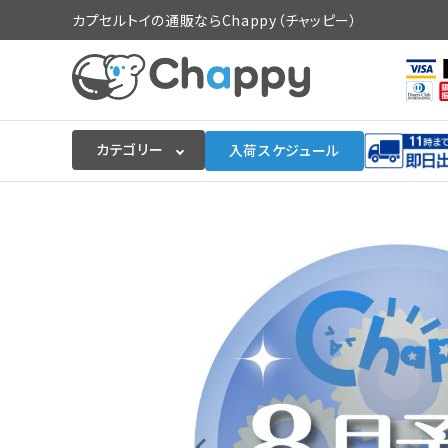
カプセルトイの通販ならChappy（チャッピー）
カテゴリー
入荷スケジュール
ログイン
会員登録
入荷スケジュールをチェック
カプセルトイマシン本体
カプセルトイ
販促用空カプセル