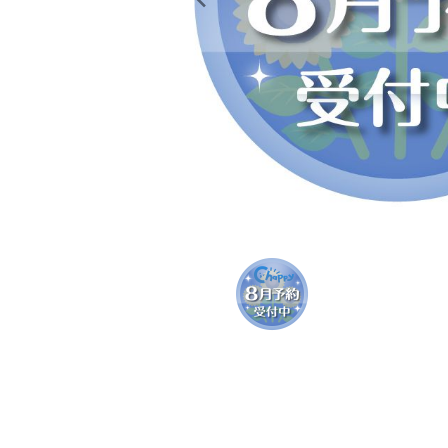
レンタル
景品・玩具・文具
販促用カプセルトイ
よくあるご質問
ご利用ガイド
06-6282-7659