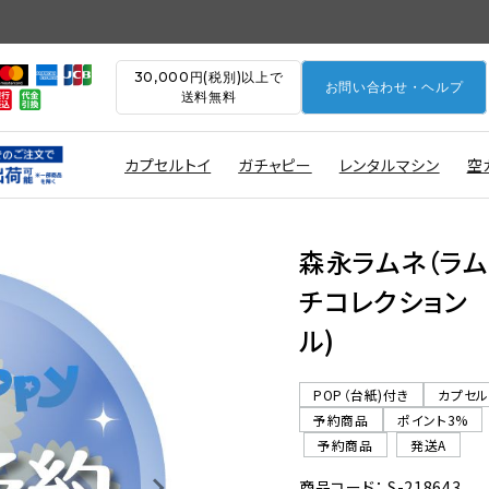
30,000円(税別)以上で
お問い合わせ・ヘルプ
送料無料
カプセルトイ
ガチャピー
レンタルマシン
空
森永ラムネ（ラム
チコレクション 
ル)
POP（台紙)付き
カプセ
予約商品
ポイント3%
予約商品
発送A
商品コード： S-218643