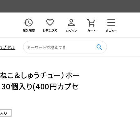
購入履歴
お気に入り
ログイン
カート
メニュー
search
カプセル
ねこ＆しゅうチュー）ポー
30個入り(400円カプセ
ル入り