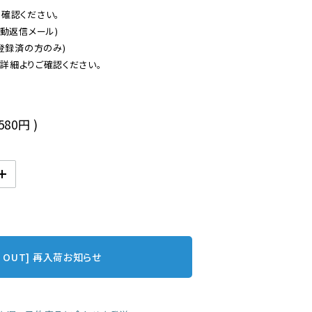
認ください。

動返信メール)

登録済の方のみ)

後
,580円
)
D OUT] 再入荷お知らせ