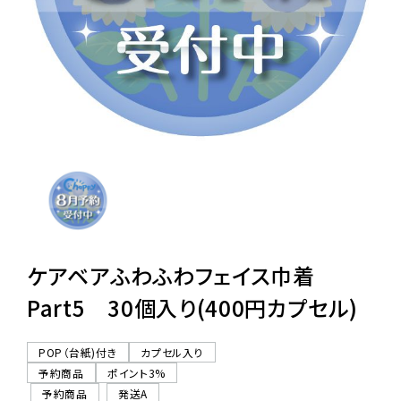
レンタル
景品・玩具・文具
販促用カプセルトイ
よくあるご質問
ご利用ガイド
ケアベアふわふわフェイス巾着
Part5 30個入り(400円カプセル)
06-6282-7659
POP（台紙)付き
カプセル入り
予約商品
ポイント3%
予約商品
発送A