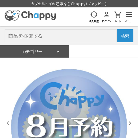
カプセルトイの通販ならChappy（チャッピー）
購入履歴
ログイン
カート
メニュー
検索
カテゴリー
入荷スケジュール
ログイン
会員登録
入荷スケジュールをチェック
カプセルトイマシン本体
カプセルトイ
販促用空カプセル